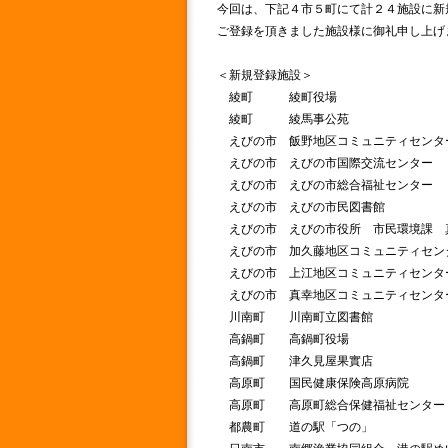
今回は、下記４市５町にて計２４施設に新
ご登録を頂きました施設様に御礼申し上げ
＜新規登録施設＞
綾町 綾町役場
綾町 綾馬事公苑
えびの市 飯野地区コミュニティセンタ
えびの市 えびの市国際交流センター
えびの市 えびの市総合福祉センター
えびの市 えびの市民図書館
えびの市 えびの市役所 市民環境課 
えびの市 加久藤地区コミュニティセン
えびの市 上江地区コミュニティセンタ
えびの市 真幸地区コミュニティセンタ
川南町 川南町立図書館
高鍋町 高鍋町役場
高鍋町 津久見屋果實店
高原町 国民健康保険高原病院
高原町 高原町総合保健福祉センター
都農町 道の駅「つの」