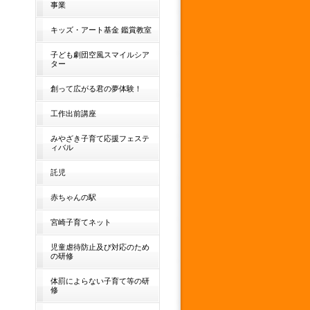
事業
キッズ・アート基金 鑑賞教室
子ども劇団空風スマイルシア
ター
創って広がる君の夢体験！
工作出前講座
みやざき子育て応援フェステ
ィバル
託児
赤ちゃんの駅
宮崎子育てネット
児童虐待防止及び対応のため
の研修
体罰によらない子育て等の研
修