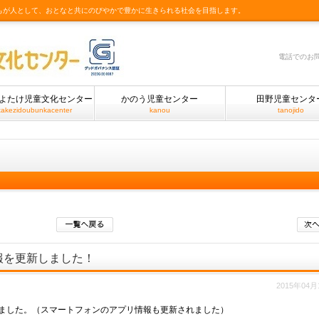
もが人として、おとなと共にのびやかで豊かに生きられる社会を目指します。
電話でのお
よたけ児童文化センター
かのう児童センター
田野児童センタ
takezidoubunkacenter
kanou
tanojido
報を更新しました！
2015年04月
ました。（スマートフォンのアプリ情報も更新されました）