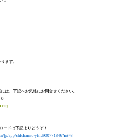
いつ
いります。
際には、下記へお気軽にお問合せください。
９０
.org
ロードは下記よりどうぞ！
.com/jp/app/chichanno-yi/id930771846?mt=8