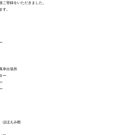
規ご登録をいただきました。
ます。
ー
真幸出張所
ター
ー
ー
 ほほえみ館