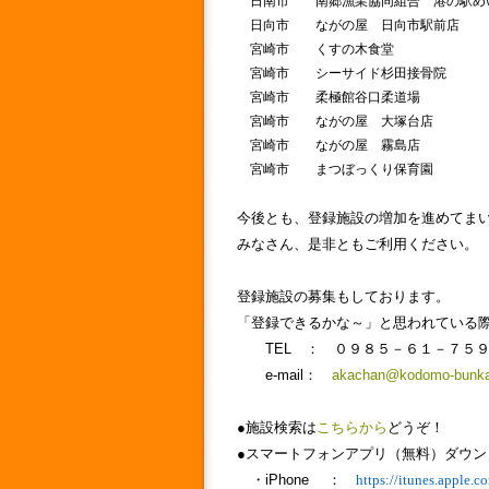
日南市 南郷漁業協同組合 港の駅め
日向市 ながの屋 日向市駅前店
宮崎市 くすの木食堂
宮崎市 シーサイド杉田接骨院
宮崎市 柔極館谷口柔道場
宮崎市 ながの屋 大塚台店
宮崎市 ながの屋 霧島店
宮崎市 まつぼっくり保育園
今後とも、登録施設の増加を進めてま
みなさん、是非ともご利用ください。
登録施設の募集もしております。
「登録できるかな～」と思われている
TEL ： ０９８５－６１－７５
e-mail：
akachan@kodomo-bunka
●施設検索は
こちらから
どうぞ！
●スマートフォンアプリ（無料）ダウン
・iPhone ：
https://itunes.apple