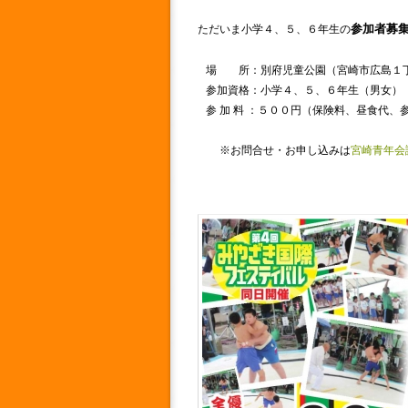
参加者募
ただいま小学４、５、６年生の
場 所：別府児童公園（宮崎市広島１丁
参加資格：小学４、５、６年生（男女）
参 加 料 ：５００円（保険料、昼食代、
※お問合せ・お申し込みは
宮崎青年会