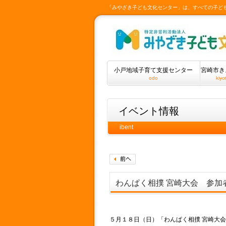
「みやざき子ども文化センター」は、すべての子ど
小戸地域子育て支援センター
宮崎市き
odo
kiyo
イベント情報
ibent
わんぱく相撲 宮崎大会 参加
５月１８日（日）「わんぱく相撲 宮崎大