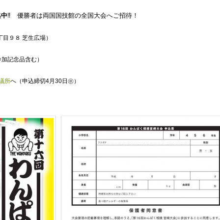
集中
‼
優勝者は両国国技館の全国大会へご招待！
目９８ 芝生広場）
参加記念品含む）
議所
へ（申込締切4月30日㊌）