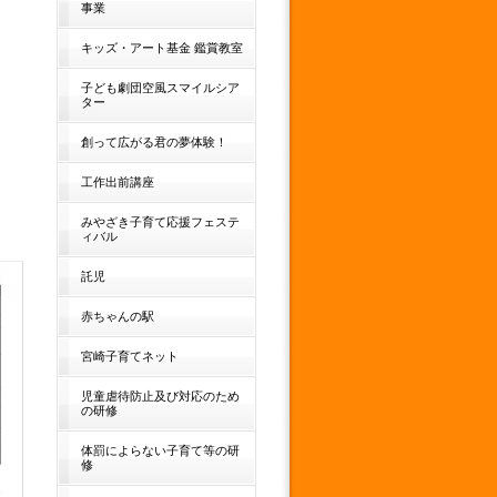
事業
キッズ・アート基金 鑑賞教室
子ども劇団空風スマイルシア
ター
創って広がる君の夢体験！
工作出前講座
みやざき子育て応援フェステ
ィバル
託児
赤ちゃんの駅
宮崎子育てネット
児童虐待防止及び対応のため
の研修
体罰によらない子育て等の研
修