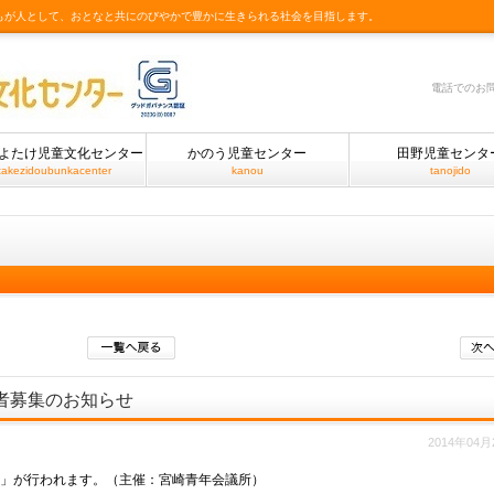
もが人として、おとなと共にのびやかで豊かに生きられる社会を目指します。
電話でのお
よたけ児童文化センター
かのう児童センター
田野児童センタ
takezidoubunkacenter
kanou
tanojido
者募集のお知らせ
2014年04月
会」が行われます。（主催：宮崎青年会議所）