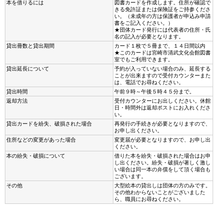
本を借りるには
図書カードを作成します。住所が確認で
きる免許証または保険証をご持参くださ
い。（未成年の方は保護者が申込み申請
書をご記入ください。）
★団体カード発行には代表者の住所・氏
名の記入が必要となります。
貸出冊数と貸出期間
カード１枚で５冊まで、１４日間以内
★このカードは宮崎市清武文化会館図書
室でもご利用できます。
貸出延長について
予約が入っていない場合のみ、延長する
ことが出来ますので受付カウンターまた
は、電話でお尋ねください。
貸出時間
午前９時～午後５時４５分まで。
返却方法
受付カウンターにお出しください。休館
日・時間外は返却ポストにお入れくださ
い。
貸出カードを紛失、破損された場合
再発行の手続きが必要となりますので、
お申し出ください。
住所などの変更があった場合
変更届が必要となりますので、お申し出
ください。
本の紛失・破損について
借りた本を紛失・破損された場合はお申
し出ください。紛失・破損が著しく激し
い場合は同一本の弁償をして頂く場合も
ございます。
その他
大型絵本の貸出しは団体の方のみです。
その他わからないことがございました
ら、職員にお尋ねください。