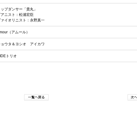
タップダンサー「貴丸」
ピアニスト：松浦宏臣
ヴァイオリニスト：永野真一
mour（アムール）
ショウタ＆ヨシオ アイカワ
IDEトリオ