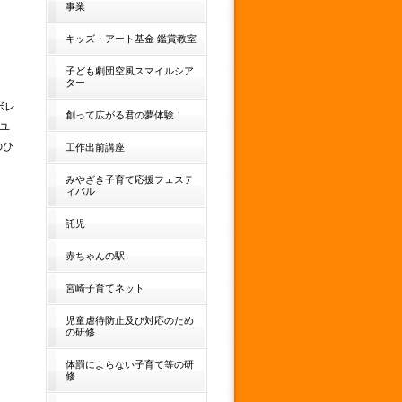
事業
キッズ・アート基金 鑑賞教室
子ども劇団空風スマイルシア
ター
ボレ
創って広がる君の夢体験！
ーユ
のひ
工作出前講座
みやざき子育て応援フェステ
ィバル
託児
赤ちゃんの駅
宮崎子育てネット
児童虐待防止及び対応のため
の研修
体罰によらない子育て等の研
修