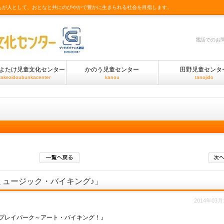
もが人として、おとなと共にのびやかで豊かに生きられる社会を目指します。
電話でのお
よたけ児童文化センター
かのう児童センター
田野児童センタ
takezidoubunkacenter
kanou
tanojido
ミュージック・バイキング♪」
2014年03月
プレイパーク～アート・バイキング！』