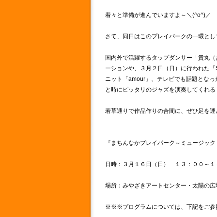
着々と準備が進んでいますよ～＼(^o^)／
さて、同日はこのプレイパークの一環とし
国内外で活躍するタップダンサー「貴丸（
ーションや、３月２日（日）に行われた『Soun
ニット「amour」、テレビでも話題とな
と時にピッタリのジャズを演奏してくれる「
若草通りで作品作りの合間に、ぜひ足を運
『まちんなかプレイパーク～ミュージック
日時：３月１６日（日） １３：００～１
場所：みやざきアートセンター・太陽の広
※※※プログラムについては、下記をご参