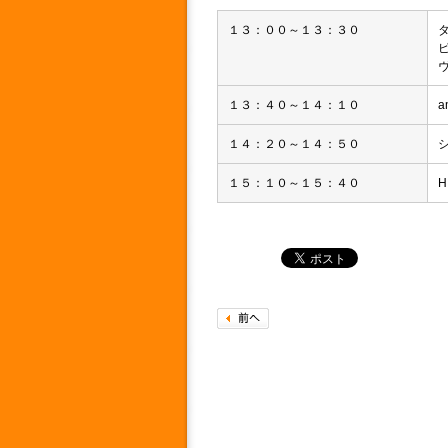
１３：００～１３：３０
１３：４０～１４：１０
a
１４：２０～１４：５０
１５：１０～１５：４０
H