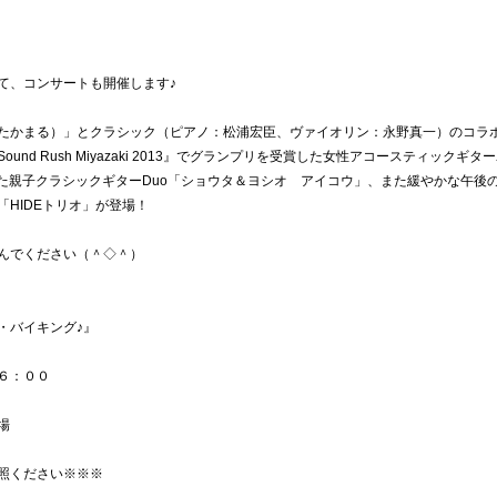
て、コンサートも開催します♪
たかまる）」とクラシック（ピアノ：松浦宏臣、ヴァイオリン：永野真一）のコラ
d Rush Miyazaki 2013』でグランプリを受賞した女性アコースティックギタ
った親子クラシックギターDuo「ショウタ＆ヨシオ アイコウ」、また緩やかな午後
HIDEトリオ」が登場！
んでください（＾◇＾）
・バイキング♪』
６：００
場
照ください※※※