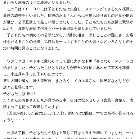
者があり感激のうちに終演となりました。
この日は１０：００には子どもたちは集合し、ステージができるのを横目に
最終の調整を行いました。指導の永山さんからは何度も繰り返しの注意や助言
が飛び、公演直前まで厳しい稽古となりました。子どもたちにも次第に緊張が
広がり、真剣な表情で何度もパート練習等を繰り返していました。
子どもたちの初めての公演ながら、演劇の凄さ、演じることの難しさ、お客
様を迎えることの意味、気持ちを一つにすることの大切さなどいろんなものを
短い時間に見ることとなりました。
ワクワクはドキドキに変わりそして更に大きな
ドキドキ
となり、ステージは
始まりました。子どもたちひとりひとりが自分の役柄にあわせて衣装を準備
し、小道具を作った子もいたのです。
透明人間や魔女、婦人警察官、きたろう、メガネ屋さん、観光客などなどが
次々と登場します。
子どもたちは凄い！
たくさんのお客さんたちが見つめる中、自分の役をセリフ（言葉）身振り、表
情すべてを使って表現しています。
1
回目が終わった後のほっとした顔。続いての
2
回目、すでに余裕が見られる
ような・・・
公演終了後、子どもたちの頬は上気して目はキラキラ輝いていました。一つ