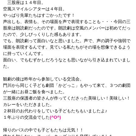
三股座は１４年目。
空風スマイルシアターは４年目。
やっぱり先輩たちはすごかったです！
声出しも、表情も、その場面を声で表現することも・・・今回の三
股座は朗読劇だったのです。朗読劇は空風のメンバーは初めてだっ
たので、少しびっくりした感もあります。
でも、朗読劇って面白いなと思いました。声で、声の調子や強弱で
場面を表現するんです。見ている私たちがその場を想像できるよう
に持っていくんです。
面白い、でもむずかしだろうなとも思いながら引き込まれていまし
た。
観劇の後は昨年から参加している交流会。
門川から同じく子ども劇団「かどっこ」もやって来て、３つの劇団
が一緒にお昼ご飯を食べました。
三股座の保護者の皆さんが作ってくださった美味しい！美味しい！
カレーをいただきました。
２杯目のお代わりをしている子どもたちもいましたよ♪
１年ぶりの交流会でした
(^O^)
帰りのバスの中でも子どもたちは元気！！