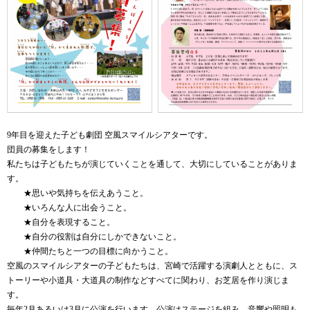
9
年目を迎えた子ども劇団 空風スマイルシアターです。
団員の募集をします！
私たちは子どもたちが演じていくことを通して、大切にしていることがありま
す。
★思いや気持ちを伝えあうこと。
★いろんな人に出会うこと。
★自分を表現すること。
★自分の役割は自分にしかできないこと。
★仲間たちと一つの目標に向かうこと。
空風のスマイルシアターの子どもたちは、宮崎で活躍する演劇人とともに、ス
トーリーや小道具・大道具の制作などすべてに関わり、お芝居を作り演じま
す。
毎年
2
月あるいは
3
月に公演を行います。公演はステージを組み、音響や照明も