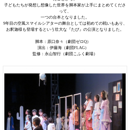
子どもたちが発想し想像した世界を脚本家が上手にまとめてくださ
って、
一つの台本となりました。
9
年目の空風スマイルシアターの舞台としては初めての戦いもあり、
お釈迦様も登場するという壮大な『たび』の公演となりました。
脚本：原口奈々（劇団ゼロ
Q
）
演出：伊藤海（劇団
FLAG
）
監修：永山智行（劇団こふく劇場）