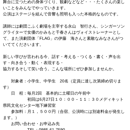
舞台に立つための身体づくり、観劇などなど・・・たくさんの楽し
いことをみんなでやっていきます。
公演はステージを組んで音響も照明も入った本格的なものです。
講師には劇団こふく劇場を主宰する永山 智行さん、シンガーソン
グライターで女優のかみもと千春さんはヴォイストレーナーとし
て、また演劇団体「FLAG」の伊藤 海さんと素敵なみなさんがつ
いててくださいます。
新しい学びが言われる今、話す・考える・つくる・書く・声を出
す・向き合う・動く・表現する・
協力するそして笑い合う。こんな場所にぜひ参加しませんか。
対象者：小学生、中学生 20名（定員に達し次第締め切りま
す）
日 程：毎月2回 基本的に土曜日の午前中
初回は6月27日１０：００－１１：３０メディキット
県民文化センター地下練習室
参加料：月１，５００円（合宿、公演時には別途料金が発生し
ます。）
お問い合わせ・お申込み先
TEL：0985-61-7590