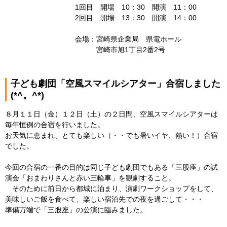
1回目 開場 10：30 開演 11：00
2回目 開場 13：30 開演 14：00
会場：宮崎県企業局 県電ホール
宮崎市旭1丁目2番2号
子ども劇団「空風スマイルシアター」合宿しました
(*^。^*)
８月１１日（金）１２日（土）の２日間、空風スマイルシアターは
毎年恒例の合宿を行いました。
お天気に恵まれ、とても楽しい（・・でも暑いイヤ、熱い！）合宿
でした。
今回の合宿の一番の目的は同じ子ども劇団でもある「三股座」の試
演会「おまわりさんと赤い三輪車」を観劇すること。
そのために前日から都城に泊まり、演劇ワークショップをして、
美味しいご飯を食べて、楽しい宿泊先での夜を過ごして・・・
準備万端で「三股座」の公演に臨みました。