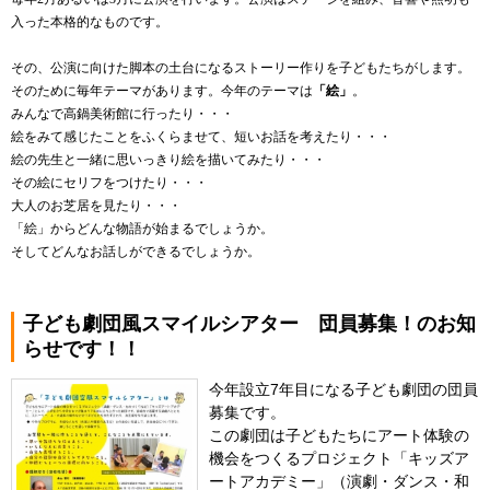
入った本格的なものです。
その、公演に向けた脚本の土台になるストーリー作りを子どもたちがします。
そのために毎年テーマがあります。今年のテーマは
「絵」
。
みんなで高鍋美術館に行ったり・・・
絵をみて感じたことをふくらませて、短いお話を考えたり・・・
絵の先生と一緒に思いっきり絵を描いてみたり・・・
その絵にセリフをつけたり・・・
大人のお芝居を見たり・・・
「絵」からどんな物語が始まるでしょうか。
そしてどんなお話しができるでしょうか。
子ども劇団風スマイルシアター 団員募集！のお知
らせです！！
今年設立7年目になる子ども劇団の団員
募集です。
この劇団は子どもたちにアート体験の
機会をつくるプロジェクト「キッズア
ートアカデミー」（演劇・ダンス・和