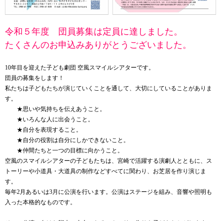
令和５年度 団員募集は定員に達しました。
たくさんのお申込みありがとうございました。
10年目を迎えた子ども劇団 空風スマイルシアターです。
団員の募集をします！
私たちは子どもたちが演じていくことを通して、大切にしていることがありま
す。
★思いや気持ちを伝えあうこと。
★いろんな人に出会うこと。
★自分を表現すること。
★自分の役割は自分にしかできないこと。
★仲間たちと一つの目標に向かうこと。
空風のスマイルシアターの子どもたちは、宮崎で活躍する演劇人とともに、ス
トーリーや小道具・大道具の制作などすべてに関わり、お芝居を作り演じま
す。
毎年
2
月あるいは
3
月に公演を行います。公演はステージを組み、音響や照明も
入った本格的なものです。