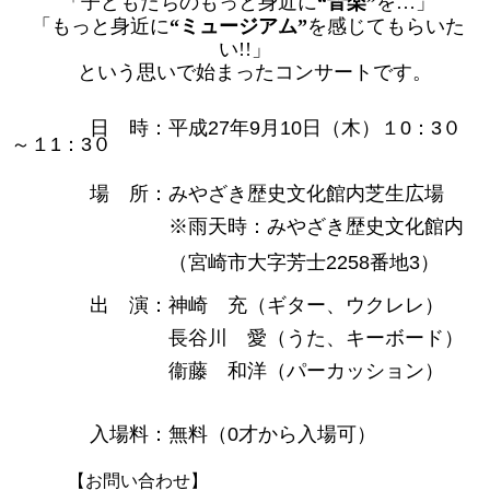
「子どもたちのもっと身近に
“
音楽
”
を…」
「もっと身近に
“
ミュージアム
”
を感じてもらいた
い
!!
」
という思いで始まったコンサートです。
） ９
と
日 時：平成27年9月10
日（木）
１0：3０
～１1：3０
場 所：みやざき歴史文化館内芝生広場
※
雨天時：みやざき歴史文化館内
（宮崎市大字芳士2258番地3
）
出 演：神崎 充（ギター、ウクレレ）
長谷川 愛（うた、キーボード）
衞藤 和洋（パーカッション）
入場料：無料（0才から入場可）
【お問い合わせ】