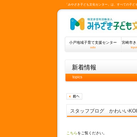
「みやざき子ども文化センター」は、すべての子ど
小戸地域子育て支援センター
宮崎市き
odo
kiyo
新着情報
topics
スタッフブログ かわいいKOIN
こちら
をご覧ください。